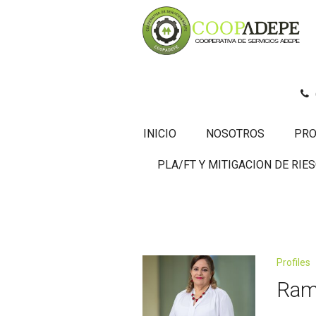
INICIO
NOSOTROS
PRO
Archivos:
Profil
PLA/FT Y MITIGACION DE RIE
Home
/
Profiles
Profiles
Ram