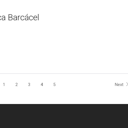
a Barcácel
1
2
3
4
5
Next