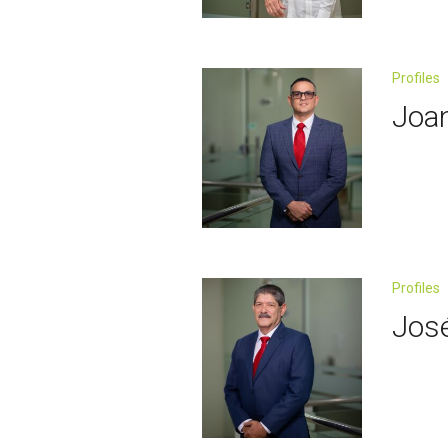
Profiles
Joa
Profiles
José