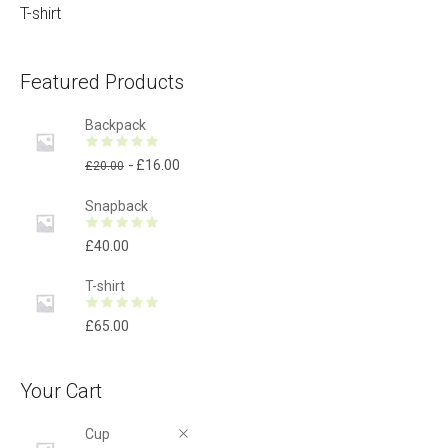
T-shirt
Featured Products
Backpack
£
16.00
£
20.00
Snapback
£
40.00
T-shirt
£
65.00
Your Cart
Cup