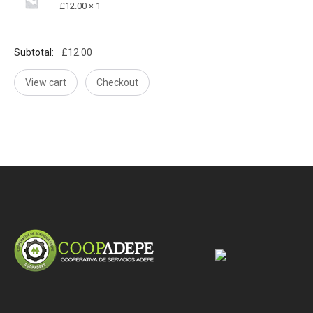
£
12.00
1 ×
Subtotal:
£
12.00
View cart
Checkout