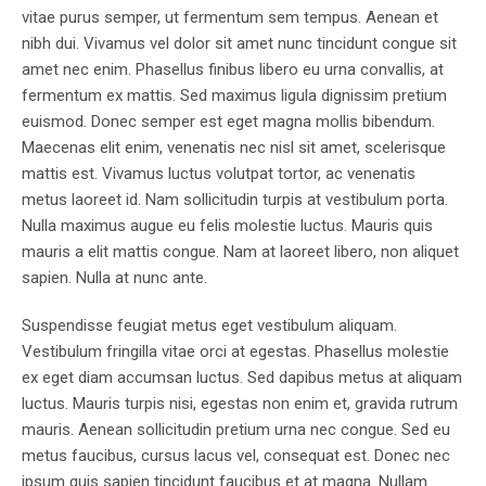
vitae purus semper, ut fermentum sem tempus. Aenean et
nibh dui. Vivamus vel dolor sit amet nunc tincidunt congue sit
amet nec enim. Phasellus finibus libero eu urna convallis, at
fermentum ex mattis. Sed maximus ligula dignissim pretium
euismod. Donec semper est eget magna mollis bibendum.
Maecenas elit enim, venenatis nec nisl sit amet, scelerisque
mattis est. Vivamus luctus volutpat tortor, ac venenatis
metus laoreet id. Nam sollicitudin turpis at vestibulum porta.
Nulla maximus augue eu felis molestie luctus. Mauris quis
mauris a elit mattis congue. Nam at laoreet libero, non aliquet
sapien. Nulla at nunc ante.
Suspendisse feugiat metus eget vestibulum aliquam.
Vestibulum fringilla vitae orci at egestas. Phasellus molestie
ex eget diam accumsan luctus. Sed dapibus metus at aliquam
luctus. Mauris turpis nisi, egestas non enim et, gravida rutrum
mauris. Aenean sollicitudin pretium urna nec congue. Sed eu
metus faucibus, cursus lacus vel, consequat est. Donec nec
ipsum quis sapien tincidunt faucibus et at magna. Nullam