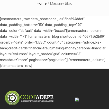
Home
/
Masonry Blog
[cmsmasters_row data_shortcode_id=”6bd694ddcf”
data_padding_bottom=”50″ data_padding_top=”70″
data_color=”default” data_width=”boxed”][cmsmasters_column
data_width=”1/1″][cmsmasters_blog shortcode_id=”0671562b89″
orderby=”date” order=”DESC” count=”6″ categories=”advice,biz-
bank,credit-cards,financial-fraud,making-money,personal-financial”
layout=”columns” layout_mode=”grid” columns=”3″
metadata=”more” pagination=”pagination”][/cmsmasters_column]
[/cmsmasters_row]