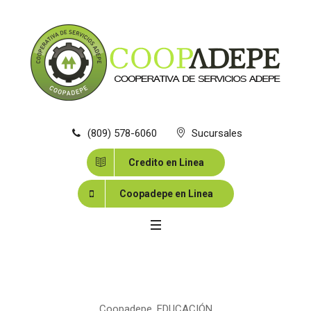
(809) 578-6060
Sucursales
Credito en Linea
Coopadepe en Linea
Coopadepe
,
EDUCACIÓN